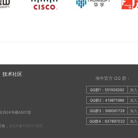
技术社区
海牛官方 QQ 群：
QQ群1：551936262
加入
QQ群2：419871986
加入
QQ群3：566061729
加入
内24号楼A501室
QQ群4：637897022
加入
权所有，
京ICP备17041118号